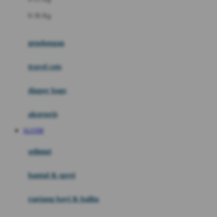
Felt So Sweet
0-36 Kg
Fisher Price
Flipper
gendongan
Friends Of Sally
travel cots
G
diaper bags
Gb
Geko
aksesoris
Graco
SLOT88
Gund
selimut
H
bantal & sprei
Habbie
Haenim
ranjang bayi & balita
Happy Horse