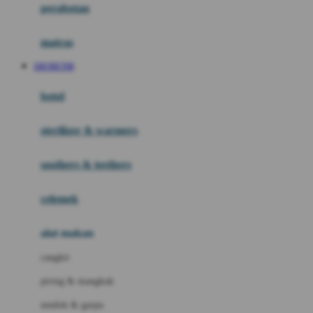
perabotan
Happy Tummy
Hauck
matras
Havaianas
SBOBET88
Hegen
botol
Hot Wheels
sterilizer & warmers
Hybrid
soothers & teethers
I
Inlacta DHA
celemek
Interlac
alat makan
Ivenet
cangkir
J
piring & mangkuk
Jack N Jill
sendok & garpu