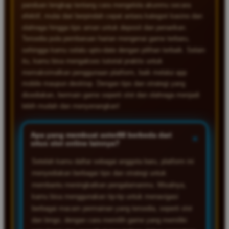
panduan lengkap tentang cara mengelola akunmu secara
efektif, mulai dari berpindah cepat antara kategori kasino dan
olahraga hingga tips aman untuk deposit dan penarikan.
Tersedia pula pembaruan harian mengenai game terbaru,
sehingga kamu selalu upto-date dengan pilihan terbaik. Selain
itu, kamu bisa mengakses tutorial praktis untuk
memaksimalkan penggunaan platform, baik melalui app
mobile maupun desktop. Dengan tips dan strategi yang
disediakan, bermain game seperti slot dan olahraga menjadi
lebih mudah dan menyenangkan!
Apa yang membuat aster88 berbeda dari
+
situs slot online lainnya?
Setelah kamu daftar sebagai anggota baru, platform ini
menyediakan berbagai tips dan strategi untuk
membantu meningkatkan pengalamanmu. Misalnya,
kamu bisa menggunakan tip-tip untuk menavigasi
berbagai macam permainan yang tersedia, seperti slot
dan bingo, dengan cara memilih game yang memiliki