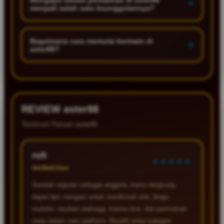
itu, platform ini menawarkan panduan tentang
+
menjadi salah satu keunggulannya?
berbagai macam permainan seperti digital slots, bingo,
bagaimana mengelola akun dengan mudah, seperti
game meja casino, dan taruhan olahraga online. Untuk
beralih cepat di antara kategori permainan, dan tips
Setelah register sebagai anggota platform, kamu
memaksimalkan pengalamanmu, kamu bisa
untuk aktivitas deposit dan penarikan yang lebih cepat.
langsung bisa menjelajahi berbagai permainan seru
Bagaimana cara memulai bermain di
menggunakan tips dan strategi yang tersedia. Misalnya,
+
Untuk pengalaman terbaik, pengguna bisa referensi
aster88?
mulai dari slot, bingo, roulette, taruhan olahraga, kasino
kamu dapat memilih permainan slot dengan poin tinggi
sepuluh cara untuk meningkatkan penggunaan platform.
live, hingga permainan meja. Ada banyak tips navigasi
atau menganalisis peringkat permainan olahraga untuk
Setelah kamu register menjadi anggota, ada beberapa
Misal nya dengan mengikuti tips untuk mencari
yang membuat kamu mudah beralih antar kategori
membuat keputusan yang lebih hati-hati pada saat
tips yang bisa kamu gunakan untuk meningkatkan
pembaruan terbaru dalam game atau menjelajahi
tanpa ribet. Proses deposit dan penarikan cepat juga
bertaruh. Selain itu, platform ini juga menawarkan
pengalaman bermain, misalnya dengan memilih game
berbagai jenis permainan seperti bingo, slot online, dan
siap menunjang pengalaman bermain yang lancar
panduan tentang cara mengelola akun secara efektif,
yang menawarkan poin bonus tinggi atau
meja dengan panduan khusus.
setiap hari. Jangan lupa periksa update permainan
REVIEW aster88
seperti beralih cepat antara kategori permainan kasino
memanfaatkan strategi khusus untuk bingo dan taruhan
terbaru secara berkala supaya tidak ketinggalan koleksi
dan olahraga. Untuk memastikan keamanan dan
Testimoni Pemain aster88.
olahraga, seperti menganalisis peringkat permainan
poin tinggi dan fitur menarik lainnya.
kenyamanan penggunaan, platform memberikan tips
sebelumnya. Platform ini juga menyediakan panduan
untuk deposit dan penarikan yang cepat, serta
lengkap tentang cara mengelola akunmu secara efektif,
pembaruan terbaru tentang berbagai permainan. Dengan
dina
mulai dari berpindah cepat antara kategori kasino dan
memanfaatkan tips dan strategi yang tersedia, kamu
olahraga hingga tips aman untuk deposit dan penarikan.
Verified User
dapat dengan mudah menavigasi platform ini dan
Tersedia pula pembaruan harian mengenai game
menikmati pengalaman bermain yang menyenangkan
terbaru, sehingga kamu selalu upto-date dengan pilihan
dan memuaskan.
terbaik. Selain itu, kamu bisa mengakses tutorial
praktis untuk memaksimalkan penggunaan platform,