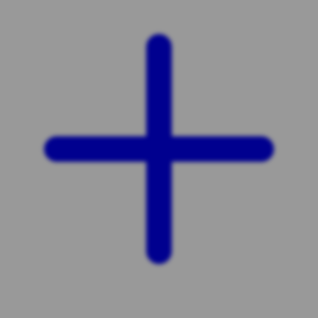
X
Xootz
Y
Yamatoya
Z
Zaxy
Zoggs
0-9
4Moms
59S