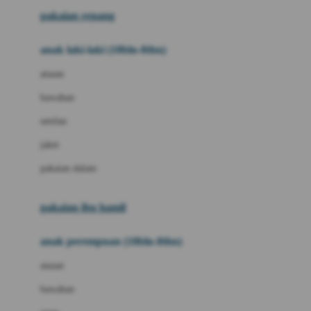
Buggygear
pakaian renang
Bumkins
anak laki-laki (18bln-8thn)
C
atasan
Cetaphil
bawahan
Chicco
setelan
Childlife
jaket
Clevamama
pakaian dalam
Cocolatte
Cottonseeds
pakaian ibu hamil
Cozy N Safe
anak perempuan (18bln-8thn)
Crane
atasan
Cybex
bawahan
D