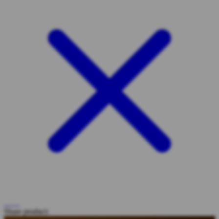
Share product: