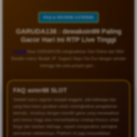
FAQ & REVIEW ASTER88
GARUDA138 : dewakoin99 Paling
Gacor Hari Ini RTP Live Tinggi
aster88
Situs GARUDA138 menghadirkan Slot Online dari Wild
Bandito status Mudah JP. Support Depo Via Ovo dengan winrate
tertinggi dan pola jackpot gam...
FAQ aster88 SLOT
Setelah kamu register menjadi anggota, ada beberapa tips
yang bisa kamu gunakan untuk meningkatkan pengalaman
bermain, misalnya dengan memilih game yang menawarkan
poin bonus tinggi atau memanfaatkan strategi khusus untuk
bingo dan taruhan olahraga, seperti menganalisis peringkat
permainan sebelumnya. Platform ini juga menyediakan