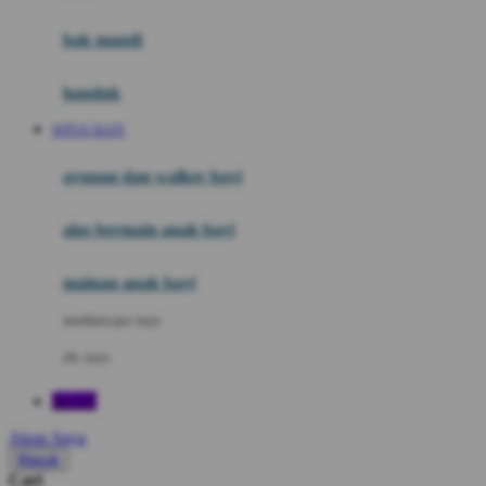
Mini Monkey
Moby
bak mandi
Momami
handuk
Mothercare
SITUS SLOT
Mustela
ayunan dan walker bayi
My Buddy Tag
My K
alas bermain anak bayi
N
mainan anak bayi
Naif
mothercare toys
Nike
elc toys
Nordic Natural
SLOT
Nuby
Akun Saya
Nuna
Masuk
Cari