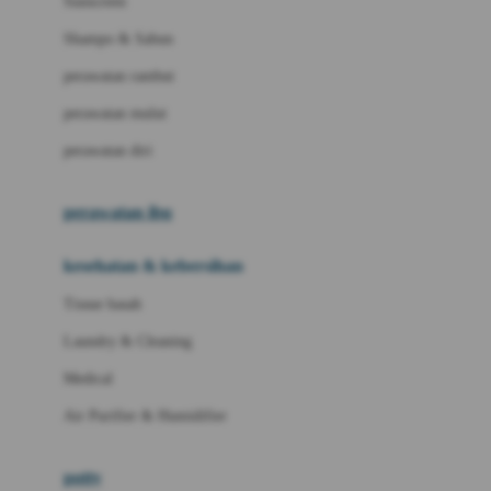
Sunscreen
London Taxi
Shampo & Sabun
Love To Dream
perawatan rambut
perawatan mulut
M
perawatan diri
Magformers
Mama's Choice
perawatan ibu
Mamas&Papas
kesehatan & kebersihan
Mamaway
Tissue basah
Maxi Cosi
Laundry & Cleaning
Megabloks
Medical
Micro
Air Purifier & Humidifier
MiDeer
Mimi & Lula
potty