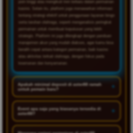
poin tinggi atau mengikuti tren terbaru dalam permainan
kasino. Selain itu, platform juga menawarkan informasi
tentang strategi efektif untuk penggunaan layanan bingo
serta taruhan olahraga, seperti menganalisis peringkat
permainan untuk membuat keputusan yang lebih
strategis. Platform ini juga dilengkapi dengan panduan
manajemen akun yang mudah diakses, agar kamu bisa
beralih cepat antara kategori permainan, baik kasino
atau aktivitas terkait olahraga, dengan fokus pada
keamanan dan kenyamanan.
Apakah minimal deposit di aster88 ramah
+
untuk pemain baru?
Setelah mendaftar, anggota baru bisa menggunakan
berbagai tips dan strategi untuk menjelajah platform ini
Event apa saja yang biasanya tersedia di
+
aster88?
secara efektif. Misalnya, mereka dapat mencari
permainan kasino dengan poin tinggi atau strategi untuk
Setelah kamu mendaftar sebagai anggota baru,
taruhan olahraga berdasarkan peringkat game. Selain
platform ini memberimu akses untuk menjelajahi
Mengapa variasi permainan di aster88