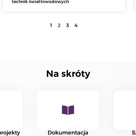
technik światłowodowych
1
2
3
4
Na skróty
rojekty
Dokumentacja
S