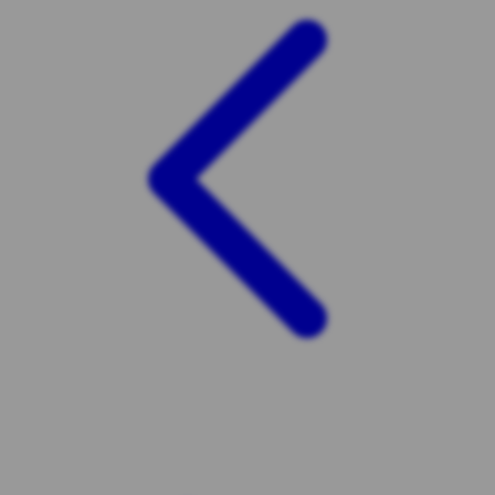
Squishmallows
Starbooks
Stick-O
Stokke
Sudocrem
Sumimo
Sunnylife
Sun-Staches
Swimava
T
Tommee Tippee
Trunki
Tutti Bambini