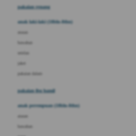
Buggygear
pakaian renang
Bumkins
anak laki-laki (18bln-8thn)
C
atasan
Cetaphil
bawahan
Chicco
setelan
Childlife
jaket
Clevamama
pakaian dalam
Cocolatte
Cottonseeds
pakaian ibu hamil
Cozy N Safe
anak perempuan (18bln-8thn)
Crane
atasan
Cybex
bawahan
D