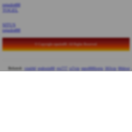
rajaslot88
TOGEL
SITUS
rajaslot88
© Copyright rajaslot88. All Rights Reserved.
Related:
viral4d
grabwin88
sjo777
cr7vip
mpo888login
303vip
88dewi