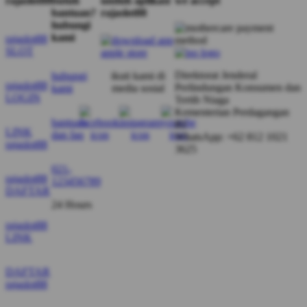
rajaslot88
butuh
unduh aplikasi
we accept
bantuan?
rajaslot88
hubungi
kami
rajaslot88
SLOT
Direktorat Jenderal
hubungi
ikuti kami di
rajaslot88
Perlindungan Konsumen dan
kami
media sosial
LOGIN
Tertib Niaga
Kementerian Perdagangan
bantuan
RI
LINK
dan faq
WhatsApp: +62 812 1021
rajaslot88
3625
021-
rajaslot88
123456789
DAFTAR
24 Hours
rajaslot88
LINK
DAFTAR
rajaslot88