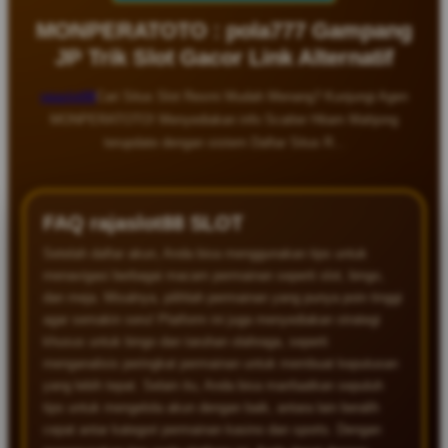
MONPERATOTO : pola777 Gampang
JP Trik Slot Gacor Link Alternatif
rajaslot88
Cari Situs Slot Resmi Mudah Menang? Kunjungi Agen
MONPERATOTO! Menyediakan info Scatter Hitam Mahjong
terupdate dengan sistem Daftar Situs R...
FAQ rajaslot88 SLOT
Setelah daftar akun, Anda bisa menggunakan tips untuk
menavigasi berbagai macam permainan seperti slot, bingo,
dan meja. Misalnya, pilihlah permainan yang punya poin tinggi
agar semakin seru! Platform ini juga menyediakan strategi
khusus untuk bingo dan taruhan olahraga, seperti
menganalisis peringkat permainan untuk membuat keputusan
yang lebih tepat. Selain itu, Anda bisa manfaatkan sepuluh
tips untuk mengelola akun dengan baik, antara lain beralih
cepat antar kategori permainan kasino dan sports. Dengan