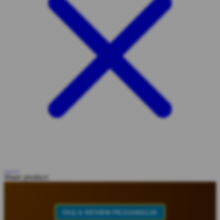
Share product:
FAQ & REVIEW PEJUANG138