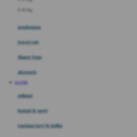
Felt So Sweet
0-36 Kg
Fisher Price
Flipper
gendongan
Friends Of Sally
travel cots
G
diaper bags
Gb
Geko
aksesoris
Graco
SLOT88
Gund
selimut
H
bantal & sprei
Habbie
Haenim
ranjang bayi & balita
Happy Horse