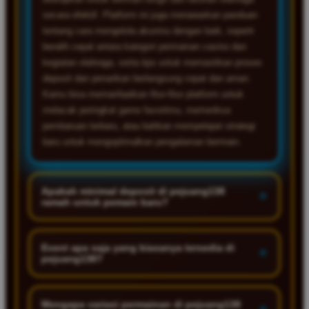
secara efektif. Platform ini juga menawarkan panduan
tentang cara mengelola akunmu dengan baik, seperti
beralih cepat antara kategori permainan casino dan
kegiatan olahraga, serta tips untuk memastikan proses
deposit dan penarikan berlangsung cepat dan aman.
Kamu bisa memanfaatkan fitur-fitur platform untuk
melacak peringkat game favoritmu, memeriksa
pembaruan terbaru, atau bahkan mempelajari strategi
baru untuk mengoptimalkan pengalaman bermain.
Apakah minimal deposit di pejuang138
+
ramah untuk pemain baru?
Setelah register sebagai anggota, Anda bisa langsung
menjelajahi berbagai permainan mulai dari slot, bingo,
Event apa saja yang biasanya tersedia di
+
pejuang138?
roulette, taruhan olahraga, kasino live, hingga
permainan meja yang menarik. Gunakan tips navigasi
Setelah pendaftaran, anggota bisa menggunakan tips
sederhana untuk beralih antar kategori dengan cepat,
untuk menavigasi slot dan permainan meja di platform
Mengapa variasi permainan di pejuang138
lalu akses menu manajemen akun untuk pengaturan