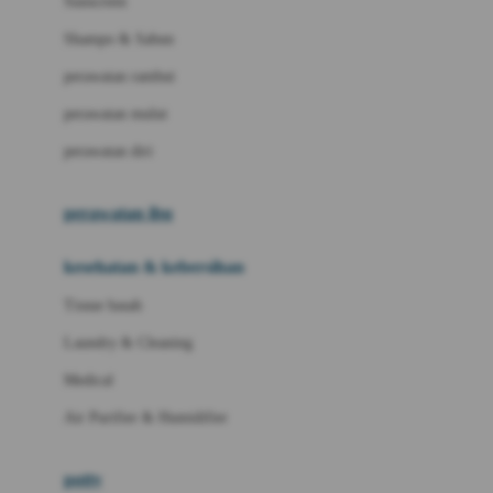
Sunscreen
London Taxi
Shampo & Sabun
Love To Dream
perawatan rambut
perawatan mulut
M
perawatan diri
Magformers
Mama's Choice
perawatan ibu
Mamas&Papas
kesehatan & kebersihan
Mamaway
Tissue basah
Maxi Cosi
Laundry & Cleaning
Megabloks
Medical
Micro
Air Purifier & Humidifier
MiDeer
Mimi & Lula
potty