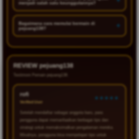
+
menjadi salah satu keunggulannya?
ini, misalnya dengan memilih permainan yang memiliki
yang praktis. Proses deposit dan penarikan cepat
poin tinggi. Selain itu, platform ini menyediakan strategi
memastikan transaksi berjalan lancar tanpa hambatan.
Setelah pendaftaran, anggota baru dapat menggunakan
untuk penggunaan bingo dan taruhan olahraga efektif,
Selalu cek update permainan terbaru agar tidak
tips dan strategi untuk menjelajahi beragam pilihan
Bagaimana cara memulai bermain di
seperti menganalisis peringkat permainan untuk
+
ketinggalan kesempatan meraih poin tinggi dan bonus
pejuang138?
seperti slot online, bingo, dan table games, misalnya
membuat keputusan yang lebih hati-hati. Pengguna
menarik lainnya.
dengan menentukan kategori games atau memeriksa
dapat mengelola akunnya dengan mudah dengan
Setelah register sebagai anggota, kamu langsung dapat
peringkatnya. Platform ini juga memberikan panduan
sepuluh tips yang tersedia, seperti beralih cepat antara
akses ke slot, bingo, roulette, taruhan olahraga, kasino
praktis tentang cara mengelola akun, switching antara
kategori kasino dan aktivitas terkait olahraga. Platform
live, dan permainan meja favorit. Platform ini hadir
kategori permainan seperti casino dan olahraga, serta
ini juga menawarkan strategi untuk akses mobile dan
dengan tips navigasi mudah serta fitur beralih antar
mengakses aktivitas terkini. Untuk memaksimalkan
REVIEW pejuang138
desktop, misalnya dengan menggunakan alat akun
kategori agar eksplorasi jadi lebih lancar. Kamu bisa
pengalaman, pengguna dapat mengikuti tips tips
untuk melacak poin yang terkumpul. Dengan fokus
Testimoni Pemain pejuang138.
kelola manajemen akun dengan praktis, termasuk
tentang strategi bermain untuk setiap jenis permainan,
pada pengalaman pengguna yang menyenangkan,
deposit dan penarikan cepat dalam satu panel. Jangan
misal menganalisis peringkat dan hasil sebelumnya
platform ini pun memberikan pembaruan permainan
lewatkan update permainan terbaru yang rilis rutin demi
dalam taruhan olahraga atau memanfaatkan pola
terbaru dan tips untuk deposit dan penarikan yang lebih
dina
pengalaman seru dan poin tinggi di setiap sesi.
pembayaran pada slot. Selain itu, platform ini
cepat, sehingga memungkinkan para pemain untuk
Verified User
menyediakan informasi aktual mengenai promosi harian
selalu mendapatkan informasi terkini dan
dan update terbaru untuk memastikan pengalaman
memanfaatkan pengalaman bermain mereka secara
bermain yang menyenangkan dan berkesan.
optimal.