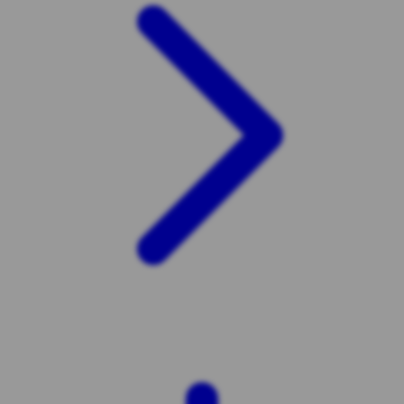
Twistshake
TY Toys
U
V
Veja
Vitaflow
Vtech
W
Waterland
Wellness