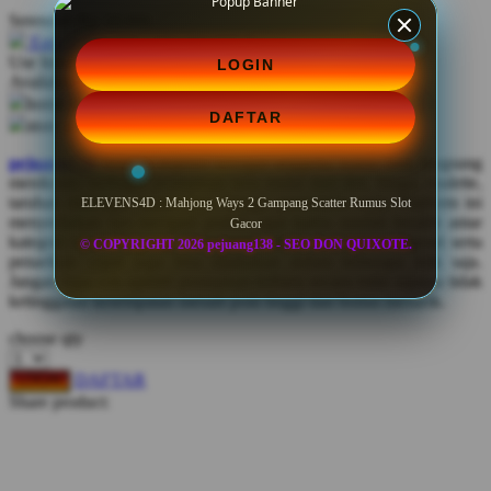
Serendah
Rp 10.000
Q
Earn
1.000.000
-
100.000.000
Bonus
Use Installment Options from
.
Laarn more
LOGIN
QV Baby
Available for :
home delivery
DAFTAR
store pickup
R
pejuang138
Setelah register sebagai anggota, kamu bisa langsung
Real Shades
menikmati berbagai permainan seru mulai dari slot, bingo, roulette,
taruhan olahraga, kasino live, hingga permainan meja. Platform ini
ELEVENS4D : Mahjong Ways 2 Gampang Scatter Rumus Slot
Red Castle
menyediakan tips navigasi praktis agar kamu mudah beralih antar
Gacor
kategori tanpa bingung. Manajemen akun dan proses deposit serta
Ribbon Madness
© COPYRIGHT 2026 pejuang138 - SEO DON QUIXOTE.
penarikan cepat juga bisa dilakukan dalam beberapa klik saja.
Jangan lupa cek update permainan terbaru secara rutin supaya tidak
S
ketinggalan kesempatan meraih poin tinggi dan bonus menarik.
Sebamed
choose qty
Silver Cross
DAFTAR
LOGIN
Share product:
Simply Idea
Skip Hop
Spectra