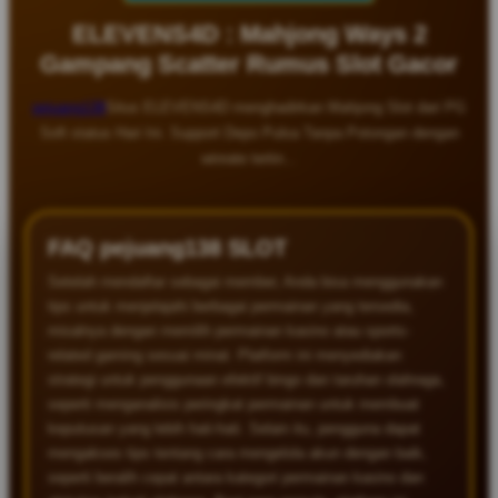
ELEVENS4D : Mahjong Ways 2
Gampang Scatter Rumus Slot Gacor
pejuang138
Situs ELEVENS4D menghadirkan Mahjong Slot dari PG
Soft status Hari Ini. Support Depo Pulsa Tanpa Potongan dengan
winrate tertin...
FAQ pejuang138 SLOT
Setelah mendaftar sebagai member, Anda bisa menggunakan
tips untuk menjelajahi berbagai permainan yang tersedia,
misalnya dengan memilih permainan kasino atau sports-
related gaming sesuai minat. Platform ini menyediakan
strategi untuk penggunaan efektif bingo dan taruhan olahraga,
seperti menganalisis peringkat permainan untuk membuat
keputusan yang lebih hati-hati. Selain itu, pengguna dapat
mengakses tips tentang cara mengelola akun dengan baik,
seperti beralih cepat antara kategori permainan kasino dan