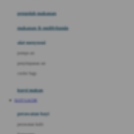
Joie
pengolah makanan
Joolz
Jujube
makanan & multivitamin
K
alat menyusui
Kiddycuts
pompa asi
Kumon
penyimpanan asi
L
cooler bags
Leapfrog
kursi makan
Leclerc
SLOT GACOR
Lee Vierra
Lillebaby
perawatan bayi
Little Bird Told Me
perawatan kulit
Little Miss Janis