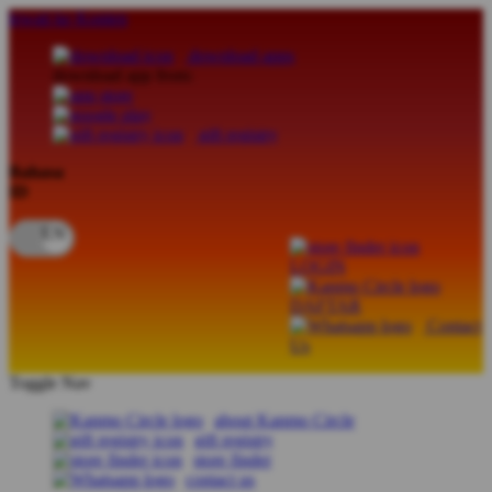
lewati ke Konten
download apps
download app from:
gift registry
Bahasa
ID
LOGIN
DAFTAR
Contact
Us
Toggle Nav
about Kanmo Circle
gift registry
store finder
contact us