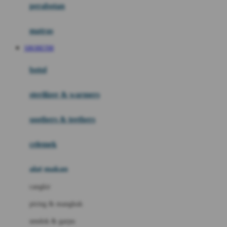
perabotan
Happy Tummy
Hauck
matras
Havaianas
SBOBET88
Hegen
botol
Hot Wheels
sterilizer & warmers
Hybrid
soothers & teethers
I
Inlacta DHA
celemek
Interlac
alat makan
Ivenet
cangkir
J
piring & mangkuk
Jack N Jill
sendok & garpu