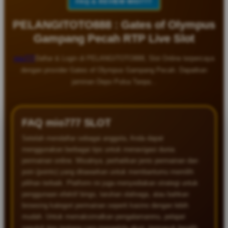
FAQ & REVIEW MIO777
PELANGITOTO888 : Gates of Olympus
Gampang Pecah RTP Live Slot
mio777
Daftar & Login di PELANGITOTO888, Slot Online terpercaya
dengan provider Gates of Olympus Gampang Pecah. Dapatkan
jaminan Depo Pulsa Tanpa...
FAQ mio777 SLOT
Setelah mendaftar sebagai anggota, Anda dapat
menggunakan berbagai tips untuk menavigasi dunia
permainan online. Misalnya, perhatikan jenis permainan dan
poin (points) yang ditawarkan untuk membantumu memilih
pilihan terbaik. Platform ini juga menyediakan strategi untuk
penggunaan efektif bingo, taruhan olahraga, atau bahkan
browsing kategori permainan seperti kasino dengan lebih
mudah. Untuk memaksimalkan pengalamanmu, pelajari
sepuluh tips tentang cara mengelola akun, termasuk beralih