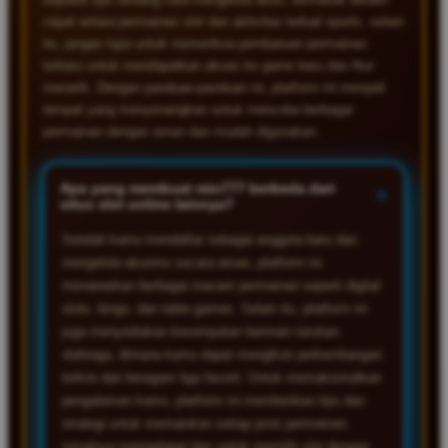
cepat antara permainan slot dan aktivitas terkait sports. selain
itu, jangan lupa untuk memeriksa pembaruan permainan
terbaru untuk mendapatkan akses ke game baru dan fitur
menarik. Dengan panduan-panduan ini, platform ini menjadi
tempat yang menyenangkan untuk mencoba berbagai
permainan dengan aman dan mudah digunakan.
Apa yang membuat mio777 berbeda dari
+
situs slot online lainnya?
Setelah kamu mendaftar sebagai anggota baru dan
mengelola akunmu secara aman, platform ini
menawarkan berbagai macam permainan seperti digital
slots, bingo, dan table games. Selain itu, platform ini
juga menyediakan kesempatan bermain taruhan
olahraga, dimana kamu dapat mengikuti perkembangan
terkini dari beragam liga favorit. Untuk memaksimalkan
pengalaman kamu, platform ini memberikan tips dan
strategi untuk memainkan setiap jenis permainan,
misalnya mempelajari tips untuk memilih slot dengan