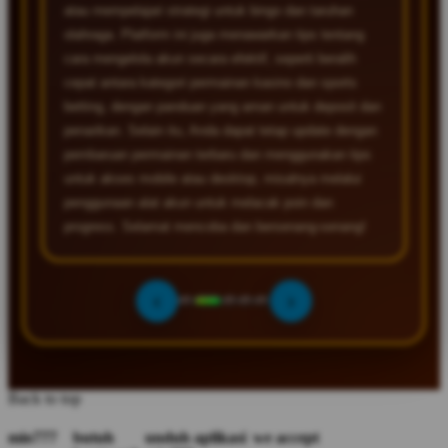
bermainnya, termasuk mempelajari cara update aplikasi
untuk bingo dan taruhan olahraga selain itu, platform ini
dan informasi terkini related to deposit dan withdrawal.
menyediakan informasi terkini tentang permainan
terbaru seperti casino dan sports . Dengan mengikuti
tips dan strategi, pengguna dapat dengan mudah
mengelola akun mereka, beralih cepat antara kategori
permainan, dan memanfaatkan berbagai fitur. Anda
juga bisa menemukan informasi bermanfaat untuk
deposit dan penarikan yang lebih cepat , serta
mempelajari cara meningkatkan pengalaman bermain.
Pada dasarnya, platform ini dirancang agar mudah
digunakan dan menyenangkan bagi setiap anggota
yang ingin mencobanya.
‹
›
Back to top