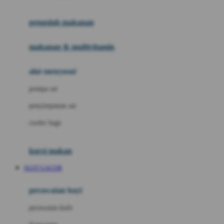
Joie
pengolah makanan
Joolz
Jujube
makanan & multivitamin
K
alat menyusui
Kiddycuts
pompa asi
Kumon
penyimpanan asi
L
cooler bags
Leapfrog
kursi makan
Leclerc
SLOT GACOR
Lee Vierra
Lillebaby
perawatan bayi
Little Bird Told Me
perawatan kulit
Little Miss Janis