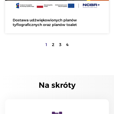
Dostawa udźwiękowionych planów
tyflograficznych oraz planów toalet
1
2
3
4
Na skróty